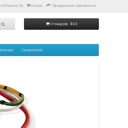
 побажань (0)
Кошик
Оформлення замовлення
0 товар(ів) - $0.0
туатори
Генератори