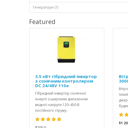
Генератори (7)
Featured
3.5 кВт гібридний інвертор
Віт
з сонячним контролером
300
DC 24/48V 110а
Вітр
Гібридний інвертор сонячної
тихи
енергії з широким діапазоном
джере
вхідної напруги 120–450 В
будин
постійного струму..
$1 20
$700.0