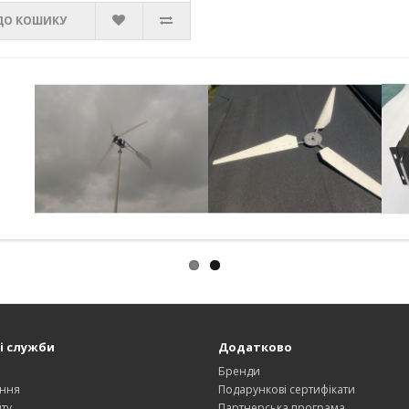
ДО КОШИКУ
і служби
Додатково
и
Бренди
ння
Подарункові сертифікати
ту
Партнерська програма