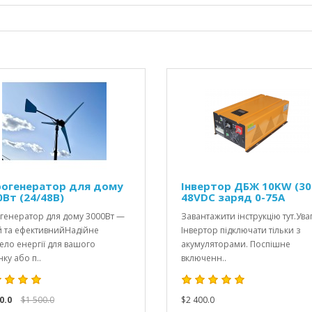
рогенератор для дому
Інвертор ДБЖ 10KW (3
0Вт (24/48В)
48VDC заряд 0-75A
огенератор для дому 3000Вт —
Завантажити інструкцію тут.Уваг
й та ефективнийНадійне
Інвертор підключати тільки з
ло енергії для вашого
акумуляторами. Поспішне
ку або п..
включенн..
0.0
$1 500.0
$2 400.0