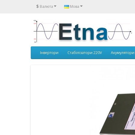
$
Валюта
Мова
Інвертори
Стабілізатори 220V
Акумулятори