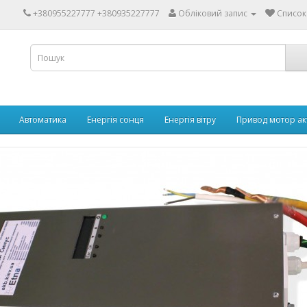
+380955227777 +380935227777
Обліковий запис
Список
Автоматика
Енергія сонця
Енергія вітру
Привод мотор ак