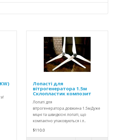
0KW)
Лопасті для
вітрогенератора 1.5м
Склопластик композит
а!
Лопаті для
вітрогенератора.довжина 1.5мДуже
міцні та швидкісні лопаті, що
компактно упаковуються і л..
$110.0