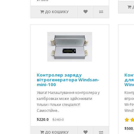
ДО КОШИКУ
Контролер заряду
Кон
вітрогенератора Windsan-
для
mini-100
Wind
Увага! Налаштування контролера у
Конт
калібровках може здійснювати
вітро
тільки і тільки спеціаліст!
Wi-Fi
Самостійне..
WindS
$220.0
$240.0
$500.
ДО КОШИКУ